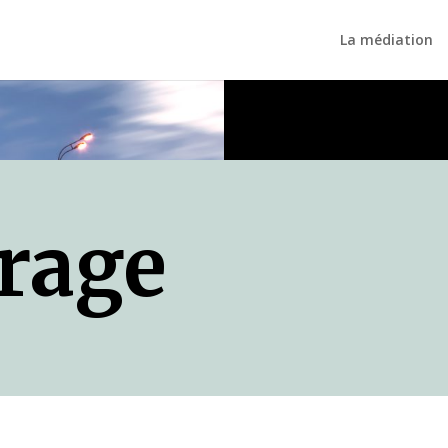
La médiation
trage